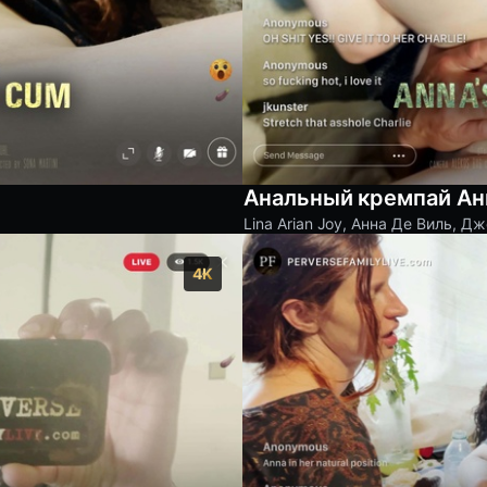
Анальный кремпай А
Lina Arian Joy
,
Анна Де Виль
,
Дж
4K