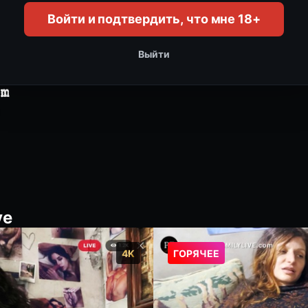
Мой грязный дом
Войти и подтвердить, что мне 18+
Джордж Уль
,
Brittany Bardot
,
Бе
Выйти
ve
4K
ГОРЯЧЕЕ