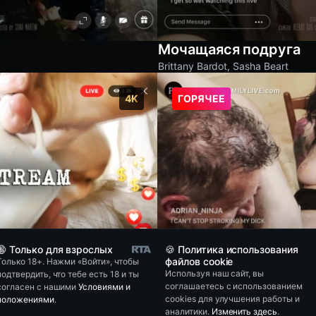
Мочащаяся подруга
Brittany Bardot
,
Sasha Beart
4K
ГОРЯЧЕЕ
🔞 Только для взрослых
🍪 Политика использования
файлов cookie
Только 18+. Нажми «Войти», чтобы
Используя наш сайт, вы
подтвердить, что тебе есть 18 и ты
соглашаетесь с использованием
согласен с нашими
Условиями и
cookies для улучшения работы и
положениями
.
аналитики.
Изменить здесь
.