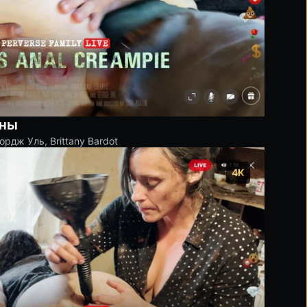
нны
ордж Уль
,
Brittany Bardot
4K