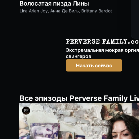
Волосатая пизда Лины
Lina Arian Joy
,
Анна Де Виль
,
Brittany Bardot
perversefamily.com
Экстремальная мокрая оргия
свингеров
Начать сейчас
Все эпизоды Perverse Family Li