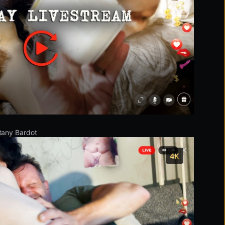
ы
ttany Bardot
4K