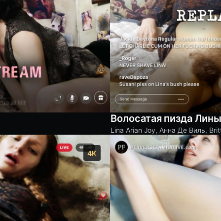
Волосатая пизда Лин
Lina Arian Joy
,
Анна Де Виль
,
Bri
4K